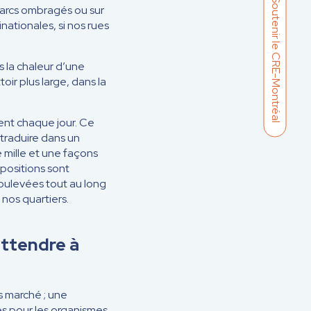
Soutenir le CRE-Montréal
 parcs ombragés ou sur
nationales, si nos rues
s la chaleur d’une
oir plus large, dans la
tent chaque jour. Ce
traduire dans un
 mille et une façons
positions sont
soulevées tout au long
nos quartiers.
attendre à
s marché ; une
s pour les organismes