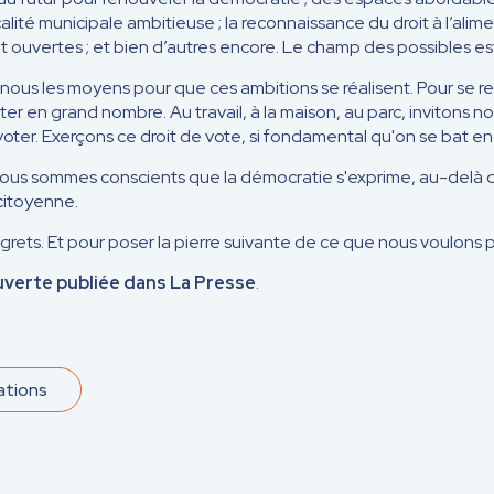
scalité municipale ambitieuse ; la reconnaissance du droit à l’alim
 et ouvertes ; et bien d’autres encore. Le champ des possibles e
us les moyens pour que ces ambitions se réalisent. Pour se rec
voter en grand nombre. Au travail, à la maison, au parc, invitons n
à voter. Exerçons ce droit de vote, si fondamental qu'on se bat e
nous sommes conscients que la démocratie s'exprime, au-delà d
citoyenne.
grets. Et pour poser la pierre suivante de ce que nous voulons po
uverte publiée dans La Presse
.
ations