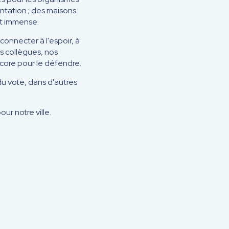
entation ; des maisons
st immense.
onnecter à l'espoir, à
os collègues, nos
ncore pour le défendre.
u vote, dans d'autres
ur notre ville.