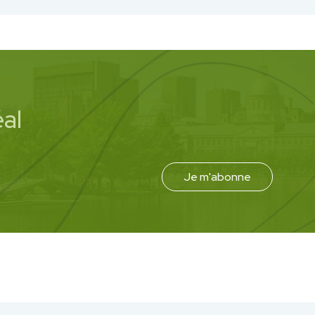
al
Je m'abonne