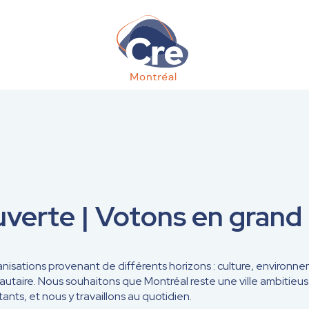
uverte | Votons en gran
sations provenant de différents horizons : culture, environnem
aire. Nous souhaitons que Montréal reste une ville ambitieuse
nts, et nous y travaillons au quotidien.