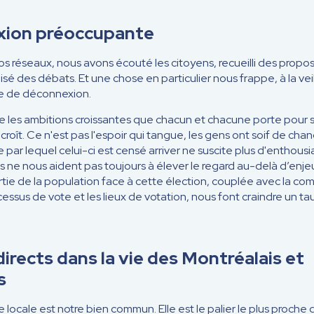
xion préoccupante
s réseaux, nous avons écouté les citoyens, recueilli des proposi
nisé des débats. Et une chose en particulier nous frappe, à la vei
me de déconnexion.
les ambitions croissantes que chacun et chacune porte pour sa v
décroît. Ce n'est pas l'espoir qui tangue, les gens ont soif de ch
 par lequel celui-ci est censé arriver ne suscite plus d'enthousia
ne nous aident pas toujours à élever le regard au-delà d’enjeu
rtie de la population face à cette élection, couplée avec la comp
cessus de vote et les lieux de votation, nous font craindre un ta
irects dans la vie des Montréalais et
s
 locale est notre bien commun. Elle est le palier le plus proche d