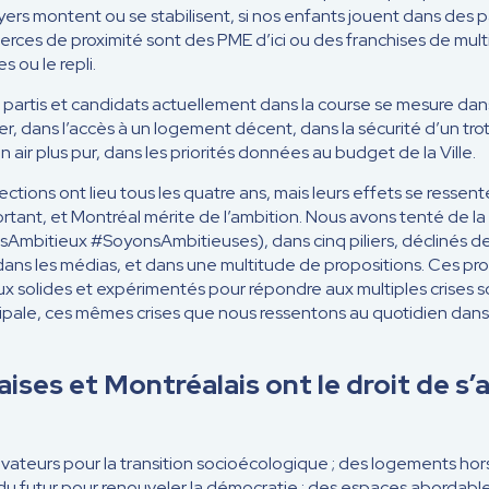
oyers montent ou se stabilisent, si nos enfants jouent dans des
erces de proximité sont des PME d’ici ou des franchises de multi
s ou le repli.
s partis et candidats actuellement dans la course se mesure dan
r, dans l’accès à un logement décent, dans la sécurité d’un trott
un air plus pur, dans les priorités données au budget de la Ville.
lections ont lieu tous les quatre ans, mais leurs effets se ressen
ant, et Montréal mérite de l’ambition. Nous avons tenté de la 
mbitieux #SoyonsAmbitieuses), dans cinq piliers, déclinés de
dans les médias, et dans une multitude de propositions. Ces pro
x solides et expérimentés pour répondre aux multiples crises 
pale, ces mêmes crises que nous ressentons au quotidien dans 
ises et Montréalais ont le droit de s’
novateurs pour la transition socioécologique ; des logements hor
u futur pour renouveler la démocratie ; des espaces abordable