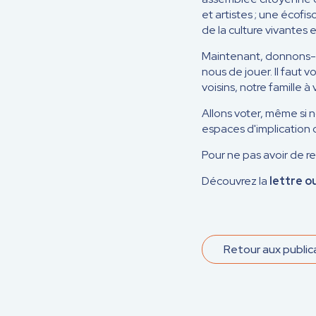
et artistes ; une écofi
de la culture vivantes
Maintenant, donnons-no
nous de jouer. Il faut 
voisins, notre famille 
Allons voter, même si 
espaces d'implication 
Pour ne pas avoir de re
Découvrez la
lettre o
Retour aux public