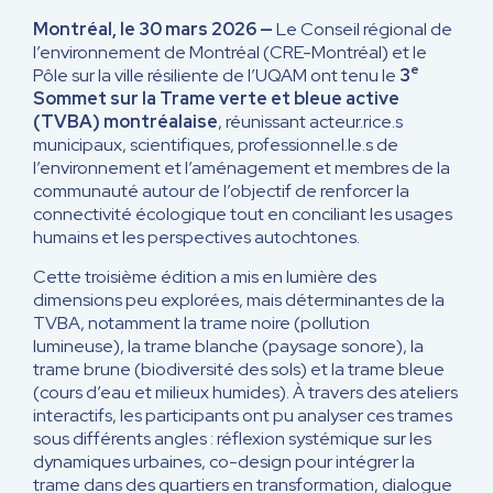
Montréal, le 30 mars 2026 —
Le Conseil régional de
l’environnement de Montréal (CRE-Montréal) et le
e
Pôle sur la ville résiliente de l’UQAM ont tenu le
3
Sommet sur la Trame verte et bleue active
(TVBA) montréalaise
, réunissant acteur.rice.s
municipaux, scientifiques, professionnel.le.s de
l’environnement et l’aménagement et membres de la
communauté autour de l’objectif de renforcer la
connectivité écologique tout en conciliant les usages
humains et les perspectives autochtones.
Cette troisième édition a mis en lumière des
dimensions peu explorées, mais déterminantes de la
TVBA, notamment la trame noire (pollution
lumineuse), la trame blanche (paysage sonore), la
trame brune (biodiversité des sols) et la trame bleue
(cours d’eau et milieux humides). À travers des ateliers
interactifs, les participants ont pu analyser ces trames
sous différents angles : réflexion systémique sur les
dynamiques urbaines, co-design pour intégrer la
trame dans des quartiers en transformation, dialogue