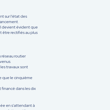
t sur l’état des
financement.
l devient évident que
 être rectifiés au plus
 réseau routier
evenus.
les travaux sont
re que le cinquième
t financé dans les dix
ée en s'attendant à