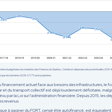
nnées budgétaires du ministère des Finances du Québec, Crédits et dépenses des portefeuilles 2015
is que les données 2026-27 (**) sont projetées.
du financement actuel face aux besoins des infrastructures, le 
r et du transport collectif est déjà lourdement déficitaire, malgr
révu par la Loi sur l’administration financière. Depuis 2015, le
les revenus.
anque à gagner du FORT, censé être autofinancé, est équivalent a