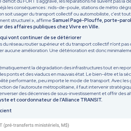
Le déficit du FORT s'aggrave, les réparations ne suivent pas la d
éjà les conséquences : nids-de-poule, stations de métro dégr
'on soit usager du transport collectif ou automobiliste, c'est tou
ment structurel », affirme
Samuel Pagé-Plouffe, porte-parole
 des affaires publiques chez Vivre en Ville.
qui vont continuer de se détériorer
s du réseau routier supérieur et du transport collectif n’ont pa
ger aucune amélioration. Une détérioration est donc minimalem
matiquement la dégradation des infrastructures tout en report
des ponts et des viaducs en mauvais état. Le bien-être et la séc
ité performante, peu importe le mode de transport. Avec les g
ction de l’autoroute métropolitaine, il faut intervenir stratégi
nverser des décennies de sous-investissement et offrir des alt
lyste et coordonnateur de l’Alliance TRANSIT.
cient