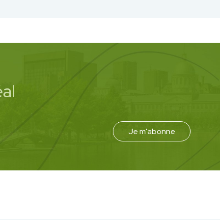
al
Je m'abonne