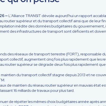
026 —
L'Alliance TRANSIT dévoile aujourd'hui un rapport accablan
au routier supérieur et du transport collectif ainsi que de leur 
mpilation inédite des données budgétaires du gouvernement, i
ement des infrastructures de transport sont déficients et doivent
ds des réseaux de transport terrestre (FORT), responsable du
sport collectif, augmentent cinq fois plus rapidement que les r
eau routier supérieur se dégrade deux fois plus rapidement que 
 maintien du transport collectif stagne depuis 2013 et ne couv
TM.
avaux de maintien du réseau routier supérieur en mauvais état es
aissant 16 milliards de travaux pour plus tard.
inuer de répéter les mêmes choix budgétaires année après ann