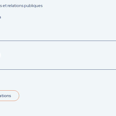
et relations publiques
a
ations