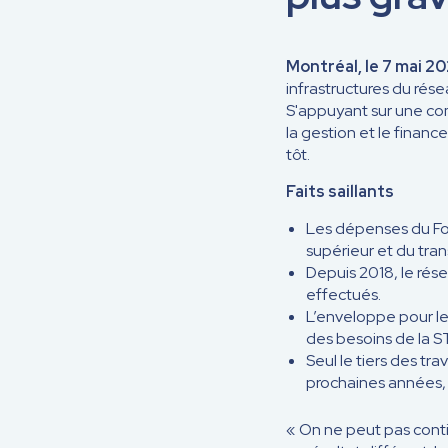
Montréal, le 7 mai 2
infrastructures du rése
S'appuyant sur une co
la gestion et le financ
tôt.
Faits saillants
Les dépenses du Fon
supérieur et du tran
Depuis 2018, le rés
effectués.
L’enveloppe pour le
des besoins de la S
Seul le tiers des tr
prochaines années, l
« On ne peut pas cont