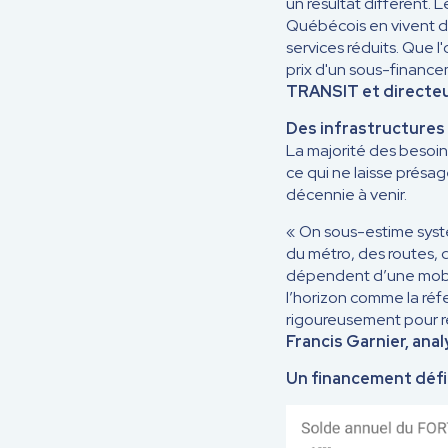
un résultat différent. 
Québécois en vivent d
services réduits. Que l
prix d'un sous-finance
TRANSIT et directeur
Des infrastructures 
La majorité des besoin
ce qui ne laisse présa
décennie à venir.
« On sous-estime systé
du métro, des routes, 
dépendent d’une mobil
l’horizon comme la réfe
rigoureusement pour re
Francis Garnier, ana
Un financement défi