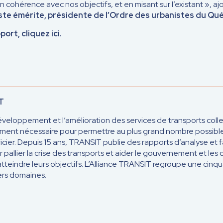
en cohérence avec nos objectifs, et en misant sur l’existant », a
te émérite, présidente de l’Ordre des urbanistes du Qu
ort, cliquez ici.
IT
veloppement et l’amélioration des services de transports coll
ment nécessaire pour permettre au plus grand nombre possible
cier. Depuis 15 ans, TRANSIT publie des rapports d’analyse et fa
allier la crise des transports et aider le gouvernement et les 
 atteindre leurs objectifs. L’Alliance TRANSIT regroupe
une cinqu
ers domaines.