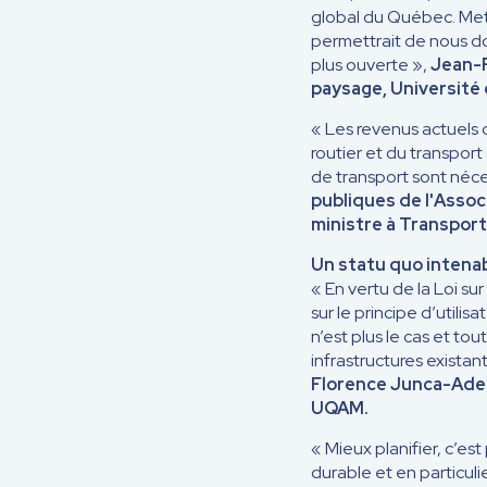
global du Québec. Met
permettrait de nous do
plus ouverte »,
Jean-P
paysage, Université 
« Les revenus actuels 
routier et du transpor
de transport sont néce
publiques de l'Assoc
ministre à Transpor
Un statu quo intena
« En vertu de la Loi su
sur le principe d’utili
n’est plus le cas et to
infrastructures existan
Florence Junca-Aden
UQAM.
« Mieux planifier, c’e
durable et en particulie