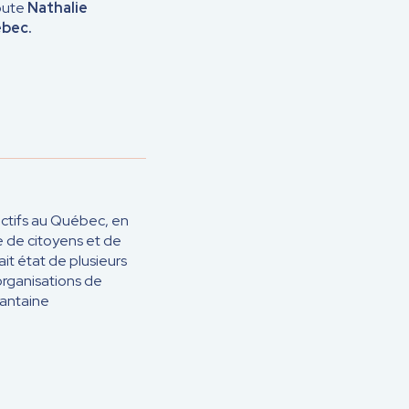
joute
Nathalie
ébec.
ectifs au Québec, en
 de citoyens et de
it état de plusieurs
organisations de
antaine