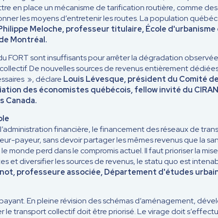
tre en place un mécanisme de tarification routière, comme de
nner les moyens d’entretenir les routes. La population québéco
hilippe Meloche, professeur titulaire, École d'urbanisme
de Montréal.
du FORT sont insuffisants pour arrêter la dégradation observée
t collectif. De nouvelles sources de revenus entièrement dédiées
ssaires », déclare
Louis Lévesque, président du Comité de
iation des économistes québécois, fellow invité du CIRA
ts Canada.
ble
r l’administration financière, le financement des réseaux de tra
sateur-payeur, sans devoir partager les mêmes revenus que la sa
ut le monde perd dans le compromis actuel. Il faut prioriser la mis
tes et diversifier les sources de revenus, le statu quo est intena
ot, professeure associée, Département d'études urbaine
st payant. En pleine révision des schémas d’aménagement, dével
r le transport collectif doit être priorisé. Le virage doit s’effec