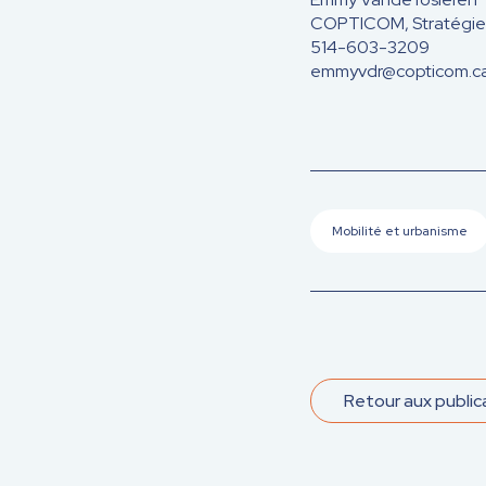
COPTICOM, Stratégies 
514-603-3209
emmyvdr@copticom.c
Mobilité et urbanisme
Retour aux public