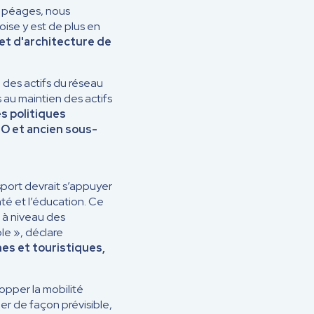
s péages, nous
ise y est de plus en
 et d'architecture de
 des actifs du réseau
 au maintien des actifs
s politiques
NO et ancien sous-
nsport devrait s’appuyer
nté et l’éducation. Ce
e à niveau des
ble », déclare
s et touristiques,
opper la mobilité
tuer de façon prévisible,