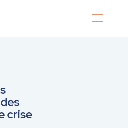
es
 des
e crise