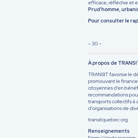
efficace, réfléchie et 
Prud’homme, urbanis
Pour consulter le rapp
– 30 –
À propos de TRANS
TRANSIT favorise le dé
promouvant le finance
citoyennes d’en bénéfi
recommandations pour p
transports collectifs à
d’organisations
de div
transitquebec.org
Renseignements
Emmy Vande rosieren