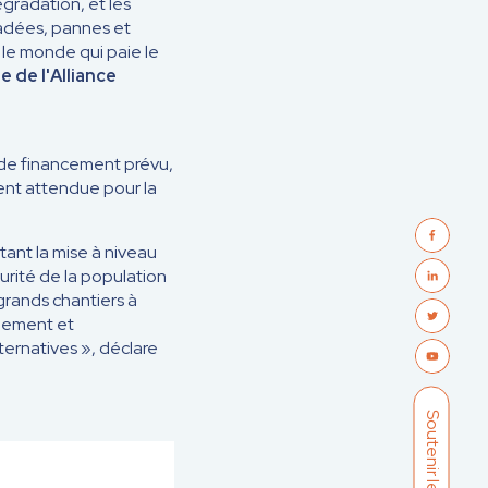
égradation, et les
adées, pannes et
t le monde qui paie le
 de l'Alliance
s de financement prévu,
ent attendue pour la
ant la mise à niveau
urité de la population
rands chantiers à
quement et
ernatives », déclare