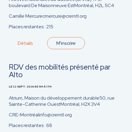
boulevard De Maisonneuve Est
Montréal, H2L 5C4
Camille Mercure
cmercure@cremtl.org
Places restantes : 215
Détails
M'inscrire
RDV des mobilités présenté par
Alto
LE 22 SEPT. 2026
DE 9H À 17H
Atrium, Maison du développement durable
50, rue
Sainte-Catherine Ouest
Montréal, H2X 3V4
CRE-Montréal
info@cremtl.org
Places restantes : 68