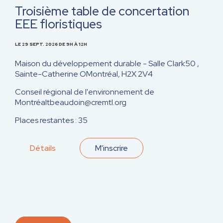
Troisième table de concertation
EEE floristiques
LE 29 SEPT. 2026
DE 9H À 12H
Maison du développement durable - Salle Clark
50 ,
Sainte-Catherine O
Montréal, H2X 2V4
Conseil régional de l'environnement de
Montréal
tbeaudoin@cremtl.org
Places restantes : 35
Détails
M'inscrire