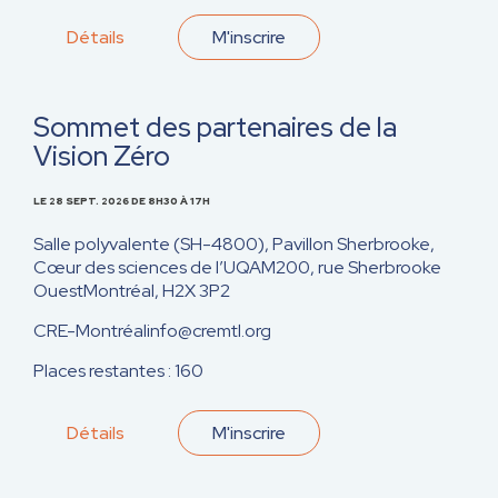
Détails
M'inscrire
Sommet des partenaires de la
Vision Zéro
LE 28 SEPT. 2026
DE 8H30 À 17H
Salle polyvalente (SH-4800), Pavillon Sherbrooke,
Cœur des sciences de l’UQAM
200, rue Sherbrooke
Ouest
Montréal, H2X 3P2
CRE-Montréal
info@cremtl.org
Places restantes : 160
Détails
M'inscrire