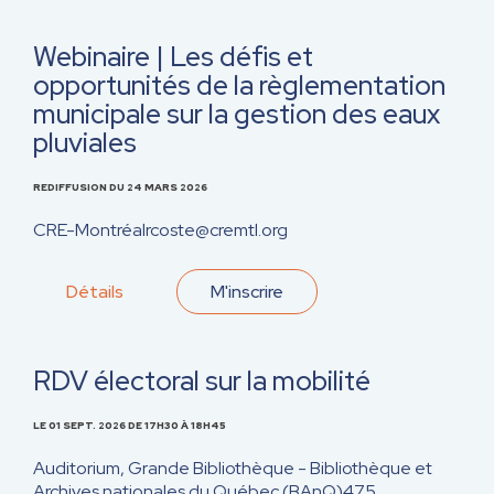
Webinaire | Les défis et
opportunités de la règlementation
municipale sur la gestion des eaux
pluviales
REDIFFUSION DU 24 MARS 2026
CRE-Montréal
rcoste@cremtl.org
Détails
M'inscrire
RDV électoral sur la mobilité
LE 01 SEPT. 2026
DE 17H30 À 18H45
Auditorium, Grande Bibliothèque - Bibliothèque et
Archives nationales du Québec (BAnQ)
475,