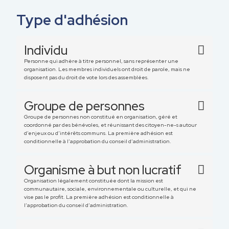
Type d'adhésion
Individu
Personne qui adhère à titre personnel, sans représenter une
organisation. Les membres individuels ont droit de parole, mais ne
disposent pas du droit de vote lors des assemblées.
Groupe de personnes
Groupe de personnes non constitué en organisation, géré et
coordonné par des bénévoles, et réunissant des citoyen-ne-s autour
d’enjeux ou d’intérêts communs. La première adhésion est
conditionnelle à l’approbation du conseil d’administration.
Organisme à but non lucratif
Organisation légalement constituée dont la mission est
communautaire, sociale, environnementale ou culturelle, et qui ne
vise pas le profit. La première adhésion est conditionnelle à
l’approbation du conseil d’administration.