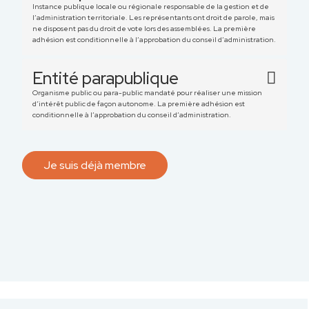
Instance publique locale ou régionale responsable de la gestion et de
l’administration territoriale. Les représentants ont droit de parole, mais
ne disposent pas du droit de vote lors des assemblées. La première
adhésion est conditionnelle à l’approbation du conseil d’administration.
Entité parapublique
Organisme public ou para-public mandaté pour réaliser une mission
d’intérêt public de façon autonome. La première adhésion est
conditionnelle à l’approbation du conseil d’administration.
Je suis déjà membre